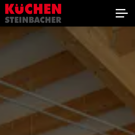
Ausstellung
Schreinerei
Über uns
Marken
Angebote
Jobs
Kontakt