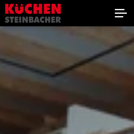
Ausstellung
Schreinerei
Über uns
Marken
Angebote
Jobs
Kontakt