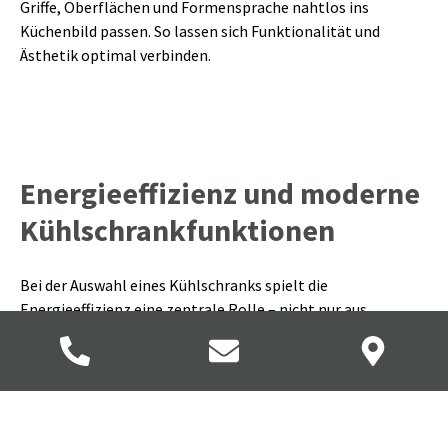
Griffe, Oberflächen und Formensprache nahtlos ins
Küchenbild passen. So lassen sich Funktionalität und
Ästhetik optimal verbinden.
Energieeffizienz und moderne
Kühlschrankfunktionen
Bei der Auswahl eines Kühlschranks spielt die
Energieeffizienz eine zentrale Rolle – nicht nur aus
ökologischer, sondern auch aus wirtschaftlicher Sicht.
Moderne Geräte verfügen über Energieeffizienzklassen von
A bis C (nach neuem EU-Label), wobei sparsame Modelle
langfristig Stromkosten senken. Besonders effizient sind
Geräte mit Inverter-Kompressoren, die den Energiebedarf