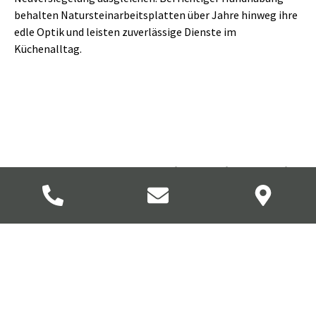
behalten Natursteinarbeitsplatten über Jahre hinweg ihre
edle Optik und leisten zuverlässige Dienste im
Küchenalltag.
Gestaltungsmöglichkeiten mit
Naturstein in der Küche
Naturstein eröffnet vielfältige Möglichkeiten zur
individuellen Küchengestaltung. Arbeitsplatten lassen sich
mit Rückwänden aus dem gleichen Material kombinieren,
um ein harmonisches Gesamtbild zu schaffen. Besonders
wirkungsvoll sind fugenlose Übergänge oder flächenbündig