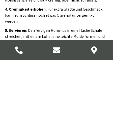
4. Cremigkeit erhöhen:
Für extra Glätte und Geschmack
kann zum Schluss noch etwas Olivenöl untergemixt
werden.
5. Servieren:
Den fertigen Hummus in eine flache Schale
streichen, mit einem Löffel eine leichte Mulde formen und
mit Olivenöl beträufeln. Nach Belieben mit Paprikapulver,
Sumach und frischer Petersilie garnieren.
Serviervorschlag
Hummus modern und traditionell
genießen