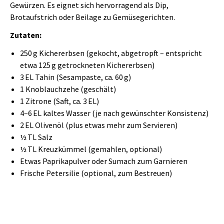
Gewürzen. Es eignet sich hervorragend als Dip,
Brotaufstrich oder Beilage zu Gemüsegerichten.
Zutaten:
250 g Kichererbsen (gekocht, abgetropft – entspricht
etwa 125 g getrockneten Kichererbsen)
3 EL Tahin (Sesampaste, ca. 60 g)
1 Knoblauchzehe (geschält)
1 Zitrone (Saft, ca. 3 EL)
4–6 EL kaltes Wasser (je nach gewünschter Konsistenz)
2 EL Olivenöl (plus etwas mehr zum Servieren)
½ TL Salz
½ TL Kreuzkümmel (gemahlen, optional)
Etwas Paprikapulver oder Sumach zum Garnieren
Frische Petersilie (optional, zum Bestreuen)