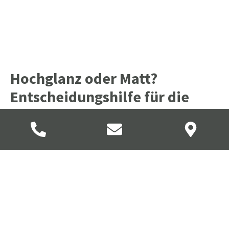
Hochglanz oder Matt?
Entscheidungshilfe für die
Küchenplanung
Bei der Wahl zwischen Hochglanz- und matten
Küchenfronten kommt es auf Raumgröße,
Lichtverhältnisse und Stilpräferenzen an. Hochglanz
reflektiert Licht und wirkt dadurch besonders in kleinen
oder dunklen Räumen großzügig und offen. Matte Fronten
hingegen nehmen Licht eher auf und verleihen der Küche
eine ruhigere, zurückhaltende Ausstrahlung – ideal für
große, offene Wohnküchen mit natürlicher Belichtung. In