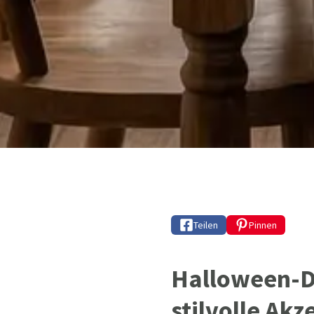
Teilen
Pinnen
Halloween-De
stilvolle Akz