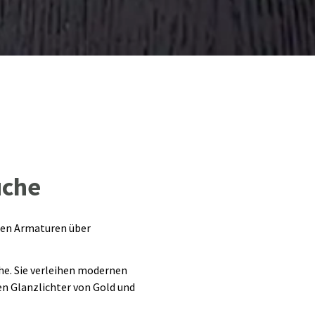
üche
den Armaturen über
he. Sie verleihen modernen
n Glanzlichter von Gold und