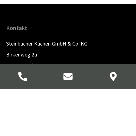
Kontakt
Steinbacher Küchen GmbH & Co. KG
Birkenweg 2a
83334 Inzell
Tel.
08665-1215
info@steinbacher-kuechen.de
Öffnungszeiten
Montag, Dienstag, Donnerstag & Freitag