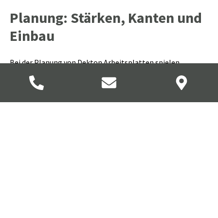
Planung: Stärken, Kanten und
Einbau
Bei der Planung von Dekton Arbeitsplatten spielen
Plattenstärke, Kantenlösung und Ausschnitte eine
wichtige Rolle. Filigrane Stärken betonen minimalistische
Küchen, während aufgedoppelte Kanten eine stärkere,
markante Optik erzeugen. Ausschnitte für Kochfeld, Spüle
und Armatur sollten fachgerecht ausgeführt werden, um
Materialspannungen zu vermeiden. Für ein ruhiges
Gesamtbild sind fugenarme Übergänge und sauber
abgestimmte Nischenlösungen sinnvoll. Dekton gehört zu
den höherpreisigen Arbeitsplattenmaterialien, bietet
dafür jedoch eine lange Lebensdauer und hohe
Widerstandsfähigkeit. Eine sorgfältige Planung sichert,
dass Funktion, Optik und Alltagstauglichkeit optimal
zusammenpassen.