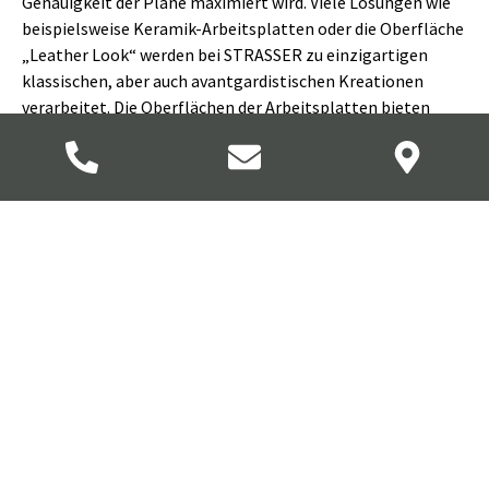
Genauigkeit der Pläne maximiert wird. Viele Lösungen wie
beispielsweise Keramik-Arbeitsplatten oder die Oberfläche
„Leather Look“ werden bei STRASSER zu einzigartigen
klassischen, aber auch avantgardistischen Kreationen
verarbeitet. Die Oberflächen der Arbeitsplatten bieten
nicht nur ästhetischen Reiz, sondern auch Funktionalität
und zeichnen sich durch Pflegeleichtigkeit,
Hitzebeständigkeit und hohe Strapazierfähigkeit aus, ideal
für den täglichen Einsatz.
Strasser: Nachhaltigkeit und
Langlebigkeit bei Naturstein-
Arbeitsplatten